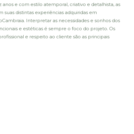
os e com estilo atemporal, criativo e detalhista, as
m suas distintas experiências adquiridas em
elloCambraia. Interpretar as necessidades e sonhos dos
funcionais e estéticas é sempre o foco do projeto. Os
fissional e respeito ao cliente são as principais
castellocambraia.arquit
castellocambraia.arquit