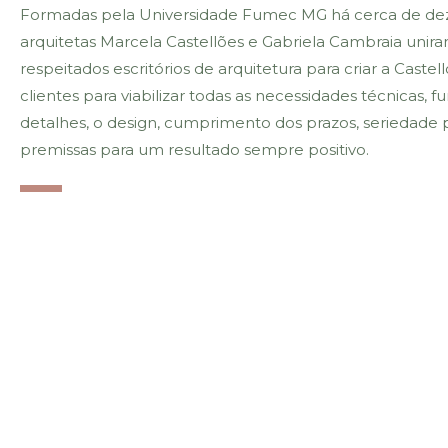
Formadas pela Universidade Fumec MG há cerca de dez an
arquitetas Marcela Castellões e Gabriela Cambraia unira
respeitados escritórios de arquitetura para criar a Cast
clientes para viabilizar todas as necessidades técnicas, 
detalhes, o design, cumprimento dos prazos, seriedade pro
premissas para um resultado sempre positivo.
castellocambraia.arquit
castellocambraia.arquit