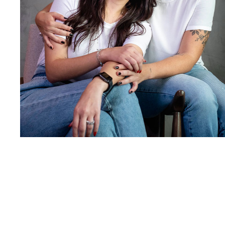
castellocambraia.arquit
castellocambraia.arquit